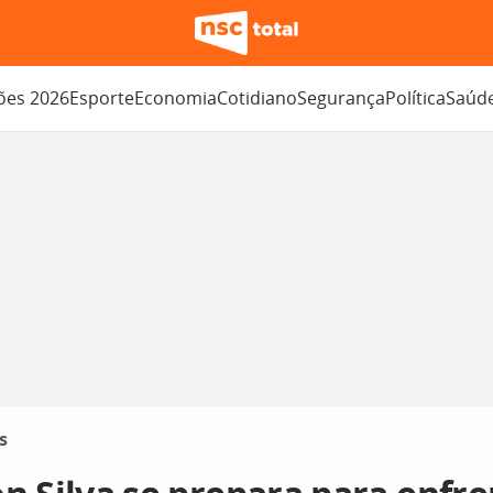
ções 2026
Esporte
Economia
Cotidiano
Segurança
Política
Saúd
s