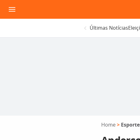
Pular
para
o
Últimas Notícias
Elei
conteúdo
Home
>
Esporte