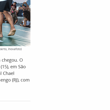
erto, Inovafoto)
a chegou. O
 (15), em São
al Chael
engo (RJ), com