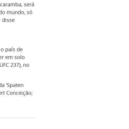
 “caramba, será
todo mundo, só
 disse
 o país de
er
em solo
UFC 237), no
da ‘Spaten
ert Conceição;