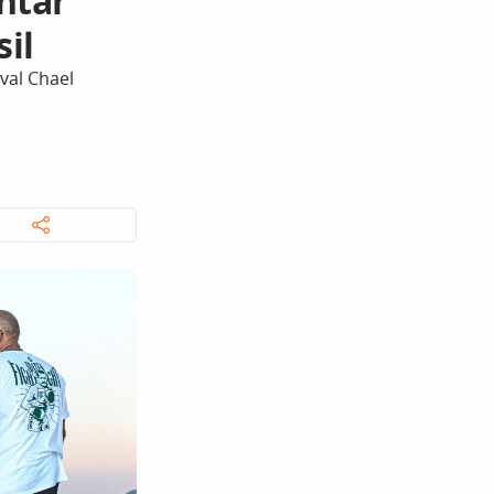
ntar
sil
ival Chael