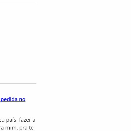
spedida no
u país, fazer a
ra mim, pra te