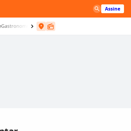
Assine
e
Gastronomia
Entretenimento
CBN
Atlântida SC