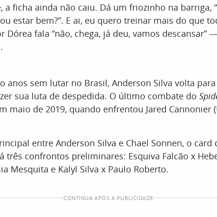
e, a ficha ainda não caiu. Dá um friozinho na barriga,
ou estar bem?”. E ai, eu quero treinar mais do que 
r Dórea fala “não, chega, já deu, vamos descansar” —
.
o anos sem lutar no Brasil, Anderson Silva volta para
azer sua luta de despedida. O último combate do
Spid
 em maio de 2019, quando enfrentou Jared Cannonier (
rincipal entre Anderson Silva e Chael Sonnen, o card 
erá três confrontos preliminares: Esquiva Falcão x Heb
ia Mesquita e Kalyl Silva x Paulo Roberto.
CONTINUA APÓS A PUBLICIDADE