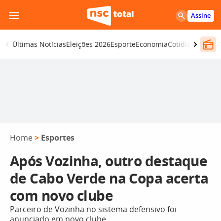
Pular
Assine
para
o
Últimas Notícias
Eleições 2026
Esporte
Economia
Cotidiano
Segur
conteúdo
Home
>
Esportes
Após Vozinha, outro destaque
de Cabo Verde na Copa acerta
com novo clube
Parceiro de Vozinha no sistema defensivo foi
anunciado em novo clube