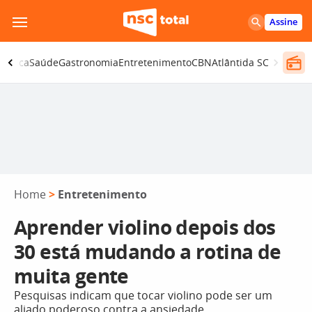
Pular
Assine
para
o
olítica
Saúde
Gastronomia
Entretenimento
CBN
Atlântida SC
conteúdo
Home
>
Entretenimento
Aprender violino depois dos
30 está mudando a rotina de
muita gente
Pesquisas indicam que tocar violino pode ser um
aliado poderoso contra a ansiedade