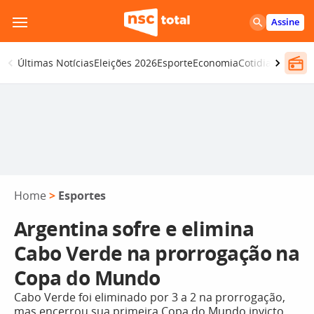
Pular
Assine
para
o
Últimas Notícias
Eleições 2026
Esporte
Economia
Cotidiano
Segur
conteúdo
Home
>
Esportes
Argentina sofre e elimina
Cabo Verde na prorrogação na
Copa do Mundo
Cabo Verde foi eliminado por 3 a 2 na prorrogação,
mas encerrou sua primeira Copa do Mundo invicto