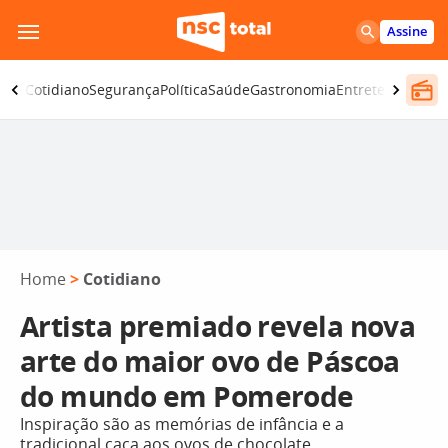
Pular
Assine
para
o
omia
Cotidiano
Segurança
Política
Saúde
Gastronomia
Entretenimento
conteúdo
Home
>
Cotidiano
Artista premiado revela nova
arte do maior ovo de Páscoa
do mundo em Pomerode
Inspiração são as memórias de infância e a
tradicional caça aos ovos de chocolate