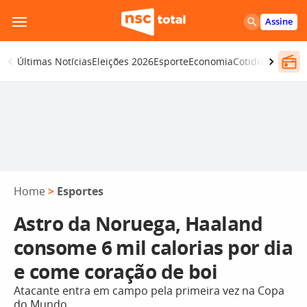
Pular
Assine
para
o
Últimas Notícias
Eleições 2026
Esporte
Economia
Cotidiano
Segur
conteúdo
Home
>
Esportes
Astro da Noruega, Haaland
consome 6 mil calorias por dia
e come coração de boi
Atacante entra em campo pela primeira vez na Copa
do Mundo