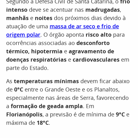
Segundo a Defesa Civil de Santa Catarina, o
frio
intenso
deve se acentuar nas
madrugadas
,
manhãs
e
noites
dos próximos dias devido à
atuação de uma
massa de ar seco e frio de
origem polar
. O órgão aponta
risco alto
para
ocorrências associadas ao
desconforto
térmico, hipotermia
e
agravamento de
doenças respiratórias
e
cardiovasculares
em
parte do Estado.
As
temperaturas mínimas
devem ficar abaixo
de
0°C
entre o Grande Oeste e os Planaltos,
especialmente nas áreas de Serra, favorecendo
a
formação de geada ampla
. Em
Florianópolis
, a previsão é de mínima de
9°C
e
máxima de
18°C
.