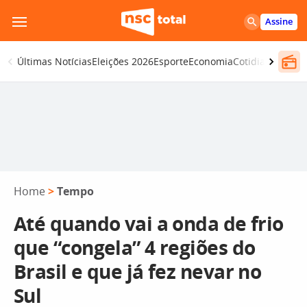
Pular
Assine
para
o
Últimas Notícias
Eleições 2026
Esporte
Economia
Cotidiano
Segur
conteúdo
Home
>
Tempo
Até quando vai a onda de frio
que “congela” 4 regiões do
Brasil e que já fez nevar no
Sul