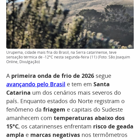
Urupema, cidade mais fria do Brasil, na Serra catarinense, teve
sensação térmica de -12ºC nesta segunda-feira (11) (Foto: São Joaquim
Online, Divulgação)
A
primeira onda de frio de 2026
segue
avançando pelo Brasil
e tem em
Santa
Catarina
um dos cenários mais severos do
país. Enquanto estados do Norte registram o
fenômeno da
friagem
e capitais do Sudeste
amanhecem com
temperaturas abaixo dos
15°C
, os catarinenses enfrentam
risco de geada
ampla
e
marcas negativas
nos termômetros