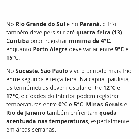
No
Rio Grande do Sul
e no
Paraná
, o frio
também deve persistir até
quarta-feira (13)
.
Curitiba
pode registrar
mínima de 4°C
,
enquanto
Porto Alegre
deve variar entre
9°C
e
15°C
.
No
Sudeste
,
São Paulo
vive o período mais frio
entre segunda e terça-feira. Na capital paulista,
os termômetros devem oscilar entre
12°C e
17°C
, e cidades do interior podem registrar
temperaturas entre
0°C e 5°C
.
Minas Gerais
e
Rio de Janeiro
também enfrentam
queda
acentuada nas temperaturas
, especialmente
em áreas serranas.