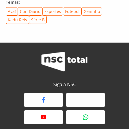
Temas:
Avaí
Cbn Diário
Esportes
Futebol
Geninho
Kadu Reis
Série B
Siga a NSC