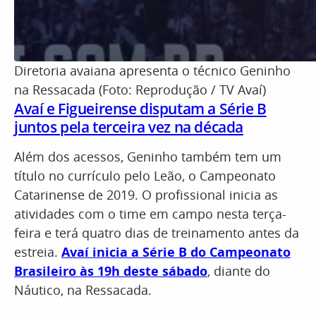
Diretoria avaiana apresenta o técnico Geninho
na Ressacada (Foto: Reprodução / TV Avaí)
Avaí e Figueirense disputam a Série B
juntos pela terceira vez na década
Além dos acessos, Geninho também tem um
título no currículo pelo Leão, o Campeonato
Catarinense de 2019. O profissional inicia as
atividades com o time em campo nesta terça-
feira e terá quatro dias de treinamento antes da
estreia.
Avaí inicia a Série B do Campeonato
Brasileiro às 19h deste sábado
, diante do
Náutico, na Ressacada.