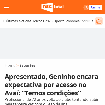
Pular
Assine
para
o
Últimas Notícias
Eleições 2026
Esporte
Economia
Cotidiano
Segur
conteúdo
Home
>
Esportes
Apresentado, Geninho encara
expectativa por acesso no
Avaí: “Temos condições”
Profissional de 72 anos volta ao clube tentando subir
pela terceira vez com o Leão da Ilha