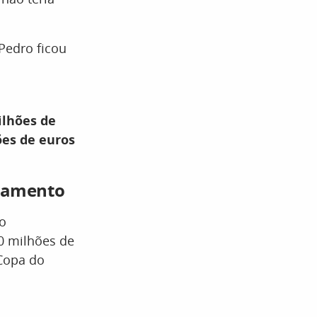
 Pedro ficou
ilhões de
ões de euros
ntamento
do
0 milhões de
 Copa do