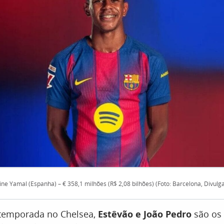
ne Yamal (Espanha) – € 358,1 milhões (R$ 2,08 bilhões) (Foto: Barcelona, Divulg
temporada no Chelsea,
Estêvão e João Pedro
são os 