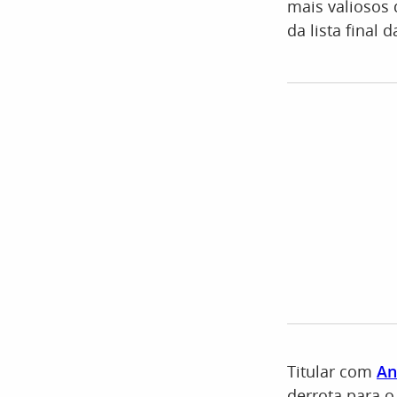
mais valiosos
da lista final 
Titular com
An
derrota para o