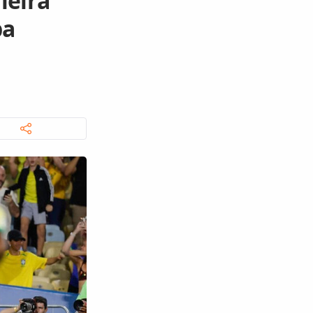
leira
pa