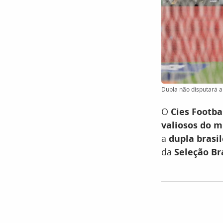
Dupla não disputará a
O
Cies Footba
valiosos do 
a
dupla brasi
da
Seleção Br