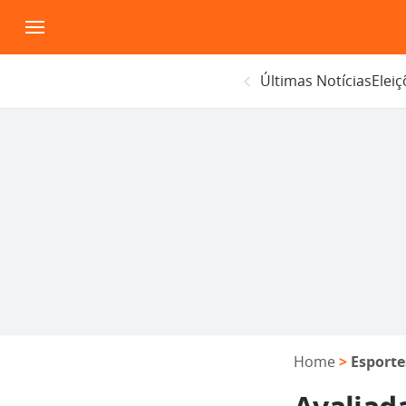
Pular
para
o
Últimas Notícias
Elei
conteúdo
Home
>
Esporte