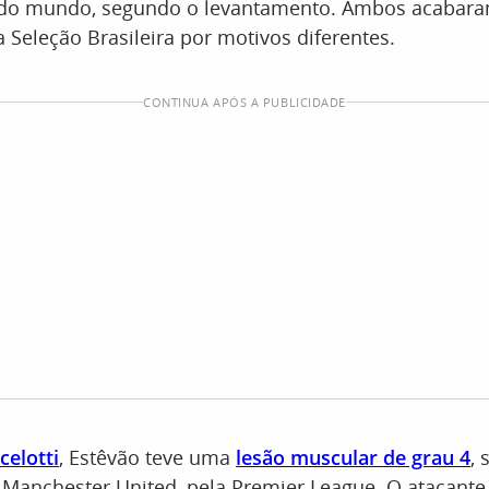
 do mundo, segundo o levantamento. Ambos acabara
da Seleção Brasileira por motivos diferentes.
CONTINUA APÓS A PUBLICIDADE
celotti
, Estêvão teve uma
lesão muscular de grau 4
, 
 Manchester United, pela Premier League. O atacante 