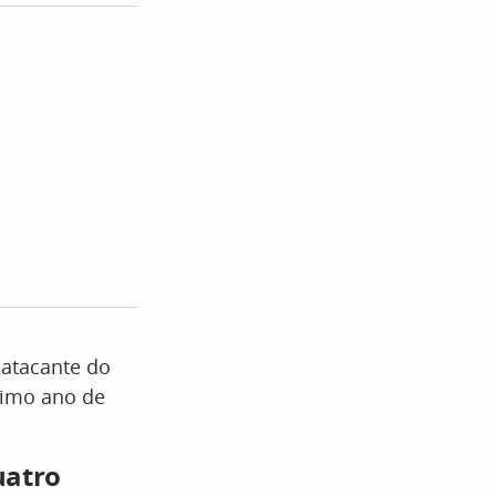
O atacante do
timo ano de
uatro