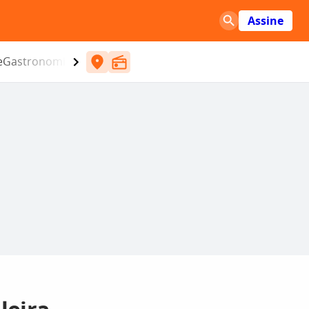
Assine
e
Gastronomia
Entretenimento
CBN
Atlântida SC