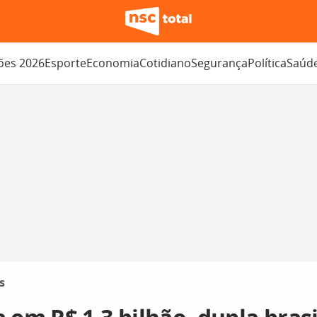
ções 2026
Esporte
Economia
Cotidiano
Segurança
Política
Saúd
s