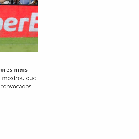
dores mais
do mostrou que
6 convocados