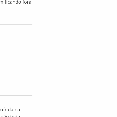
m ficando fora
sofrida na
não teria