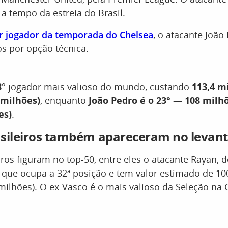
a tempo da estreia do Brasil.
r jogador da temporada do Chelsea
, o atacante João
s por opção técnica.
8
° jogador mais valioso do mundo, custando
113,4 m
 milhões)
, enquanto
João Pedro é o 23° — 108 milh
es)
.
asileiros também apareceram no leva
iros figuram no top-50, entre eles o atacante Rayan, 
que ocupa a 32ª posição e tem valor estimado de 10
milhões). O ex-Vasco é o mais valioso da Seleção na