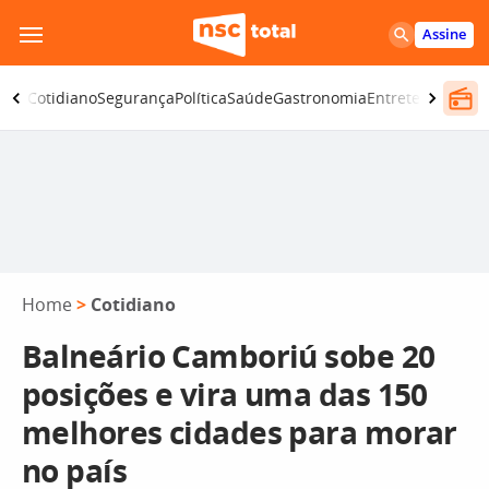
Pular
Assine
para
o
omia
Cotidiano
Segurança
Política
Saúde
Gastronomia
Entretenimento
conteúdo
Home
>
Cotidiano
Balneário Camboriú sobe 20
posições e vira uma das 150
melhores cidades para morar
no país