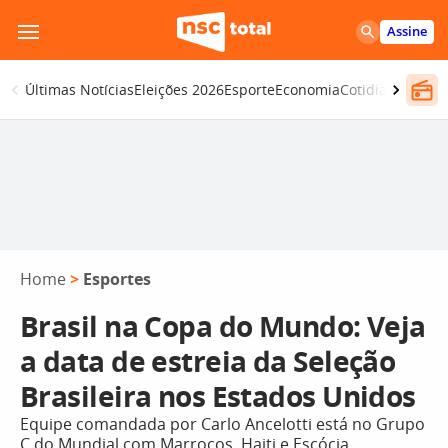
Pular
Assine
para
o
Últimas Notícias
Eleições 2026
Esporte
Economia
Cotidiano
Segur
conteúdo
Home
>
Esportes
Brasil na Copa do Mundo: Veja
a data de estreia da Seleção
Brasileira nos Estados Unidos
Equipe comandada por Carlo Ancelotti está no Grupo
C do Mundial com Marrocos, Haiti e Escócia