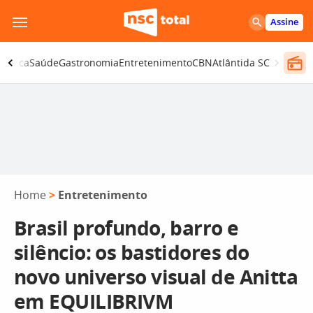
Pular
Assine
para
o
olítica
Saúde
Gastronomia
Entretenimento
CBN
Atlântida SC
conteúdo
Home
>
Entretenimento
Brasil profundo, barro e
silêncio: os bastidores do
novo universo visual de Anitta
em EQUILIBRIVM