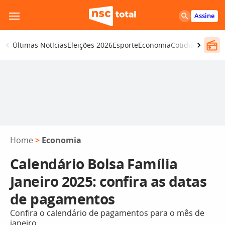
Pular
Assine
para
o
Últimas Notícias
Eleições 2026
Esporte
Economia
Cotidiano
Segur
conteúdo
Home
>
Economia
Calendário Bolsa Família
Janeiro 2025: confira as datas
de pagamentos
Confira o calendário de pagamentos para o mês de
janeiro