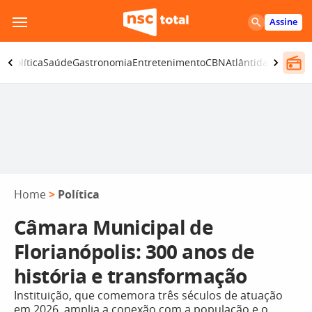
Pular
Assine
para
o
ça
Política
Saúde
Gastronomia
Entretenimento
CBN
Atlântida SC
conteúdo
Home
>
Política
Câmara Municipal de
Florianópolis: 300 anos de
história e transformação
Instituição, que comemora três séculos de atuação
em 2026, amplia a conexão com a população e o