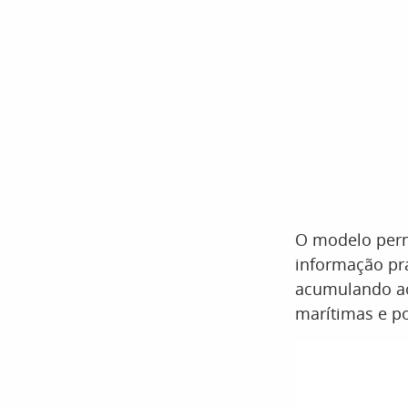
O modelo perm
informação prá
acumulando ao
marítimas e po