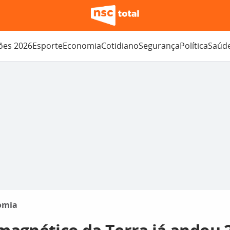
ções 2026
Esporte
Economia
Cotidiano
Segurança
Política
Saúd
omia