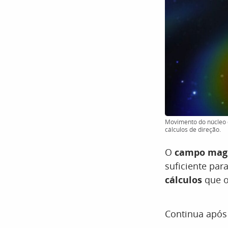
Movimento do núcleo d
cálculos de direção.
O
campo magn
suficiente pa
cálculos
que or
Continua após