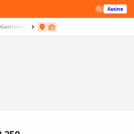
Assine
e
Gastronomia
Entretenimento
CBN
Atlântida SC