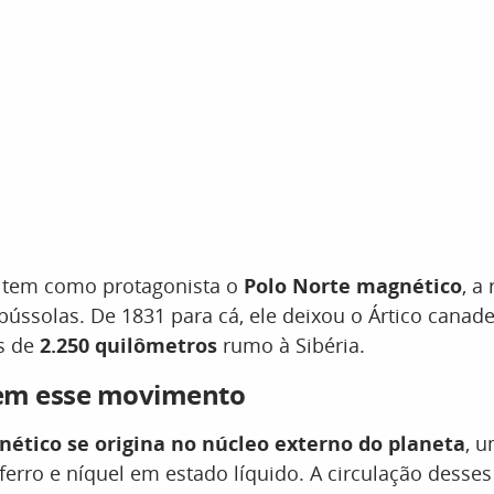
o tem como protagonista o
Polo Norte magnético
, a
bússolas. De 1831 para cá, ele deixou o Ártico canad
s de
2.250 quilômetros
rumo à Sibéria.
em esse movimento
ético se origina no núcleo externo do planeta
, 
erro e níquel em estado líquido. A circulação desses