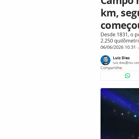
Campo m
km, seg
começo
Desde 1831, o p
2.250 quilômetr
06/06/2026 10:31
Luiz Dias
luiz.dias@nsc.co
Compartilhe: