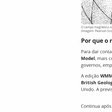
O campo magnético nas
(Imagem: Pearson Sc
Por que o 
Para dar cont
Model
, mais 
governos, empr
A edição
WMM
British Geolo
Unido. A prev
Continua após