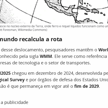
ce no núcleo externo da Terra, onde ferro e níquel líquidos funcionam como um
ott Foresman, Wikimedia Commons)
mundo recalcula a rota
a desse deslocamento, pesquisadores mantêm o
Wor
conhecido pela sigla
WMM
. Ele serve como referência
esas de tecnologia e o setor de transportes.
2025
chegou em dezembro de 2024, desenvolvida pe
gical Survey
e por órgãos de defesa dos Estados Uni
isão é que permaneça em vigor até o
fim de 2029
.
 a publicidade