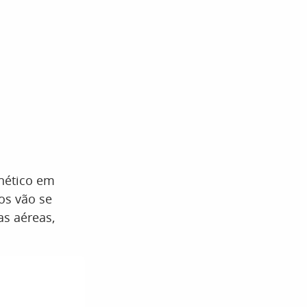
nético em
os vão se
s aéreas,