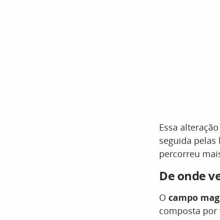
Essa alteraçã
seguida pelas 
percorreu mai
De onde v
O
campo magn
composta por f