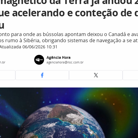
agnético da Terra já andou 
ue acelerando e conteção de 
u
onto para onde as bússolas apontam deixou o Canadá e av
os rumo à Sibéria, obrigando sistemas de navegação a se a
Atualizada 06/06/2026 10:31
Agência Hora
m.br
agenciahora@nsc.com.br