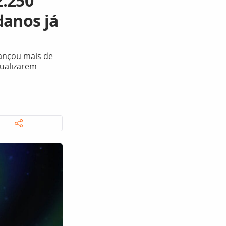
2.250
danos já
ançou mais de
tualizarem