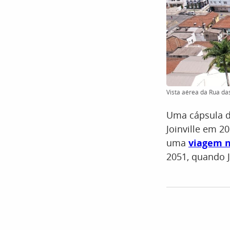
Vista aérea da Rua das
Uma cápsula d
Joinville em 2
uma
viagem 
2051, quando J