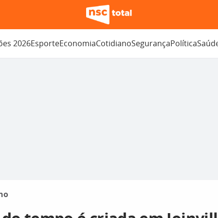
ções 2026
Esporte
Economia
Cotidiano
Segurança
Política
Saúd
no