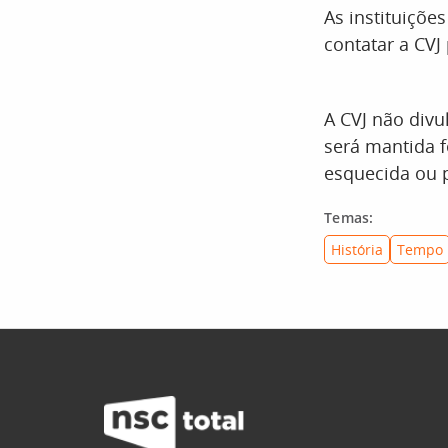
As instituiçõe
contatar a CVJ
A CVJ não divu
será mantida f
esquecida ou 
Temas:
História
Tempo