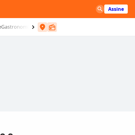
Assine
e
Gastronomia
Entretenimento
CBN
Atlântida SC