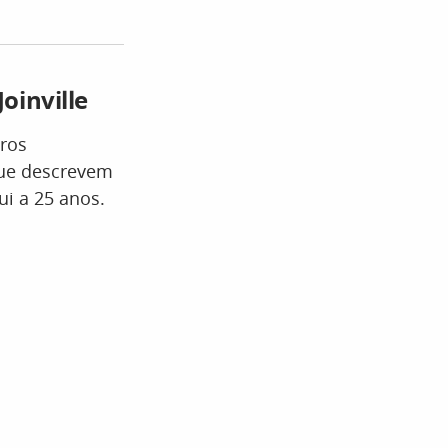
oinville
tros
que descrevem
qui a 25 anos.