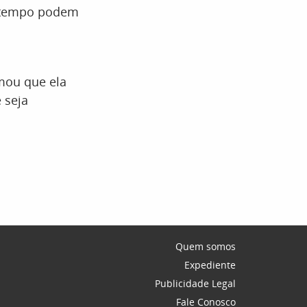
do tempo podem
rmou que ela
 seja
Quem somos
Expediente
Publicidade Legal
Fale Conosco