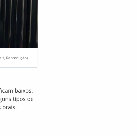
iais, Reprodução)
Influenciador acumulava mais de 1,7 milhão de 
icam baixos.
guns tipos de
 orais.