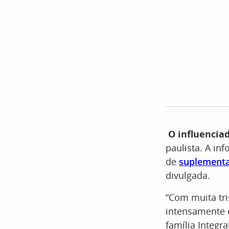
O influencia
paulista. A in
de
suplementa
divulgada.
“Com muita tri
intensamente 
família Integr