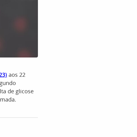
23)
aos 22
gundo
lta de glicose
irmada.