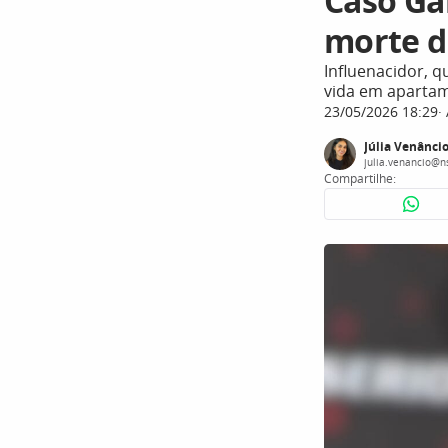
Caso Gab
morte do
Influenacidor, q
vida em apartam
23/05/2026 18:29
Júlia Venânci
julia.venancio@n
Compartilhe: