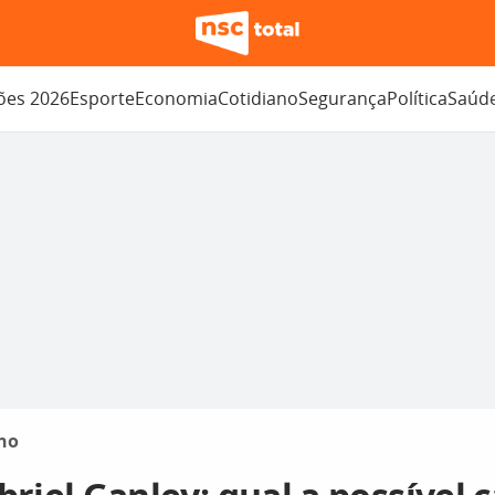
ções 2026
Esporte
Economia
Cotidiano
Segurança
Política
Saúd
no