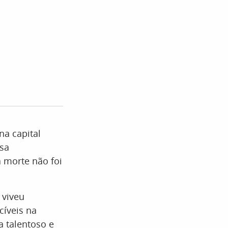
na capital
sa
a morte não foi
 viveu
íveis na
a talentoso e