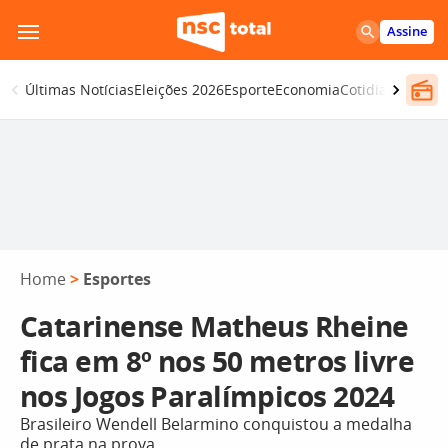
Pular
Assine
para
o
Últimas Notícias
Eleições 2026
Esporte
Economia
Cotidiano
Segur
conteúdo
Home
>
Esportes
Catarinense Matheus Rheine
fica em 8º nos 50 metros livre
nos Jogos Paralímpicos 2024
Brasileiro Wendell Belarmino conquistou a medalha
de prata na prova