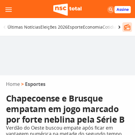
Pular
Assine
para
o
Últimas Notícias
Eleições 2026
Esporte
Economia
Cotidiano
Segur
conteúdo
Home
>
Esportes
Chapecoense e Brusque
empatam em jogo marcado
por forte neblina pela Série B
Verdão do Oeste buscou empate após ficar em
vantagem numérica na metade do segundo tempo