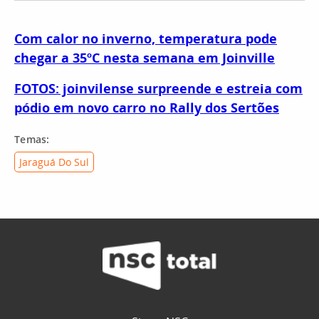
Com calor no inverno, temperatura pode
chegar a 35ºC nesta semana em Joinville
FOTOS: joinvilense surpreende e estreia com
pódio em novo carro no Rally dos Sertões
Temas:
Jaraguá Do Sul