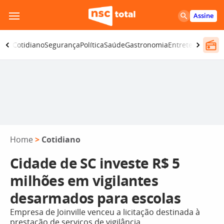
Pular
Assine
para
o
omia
Cotidiano
Segurança
Política
Saúde
Gastronomia
Entretenimento
conteúdo
Home
>
Cotidiano
Cidade de SC investe R$ 5
milhões em vigilantes
desarmados para escolas
Empresa de Joinville venceu a licitação destinada à
prestação de serviços de vigilância