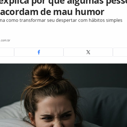
 explica por que algumas pess
 acordam de mau humor
sina como transformar seu despertar com hábitos simples
.com.br