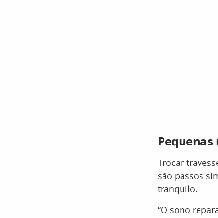
Pequenas 
Trocar travess
são passos si
tranquilo.
“O sono repar