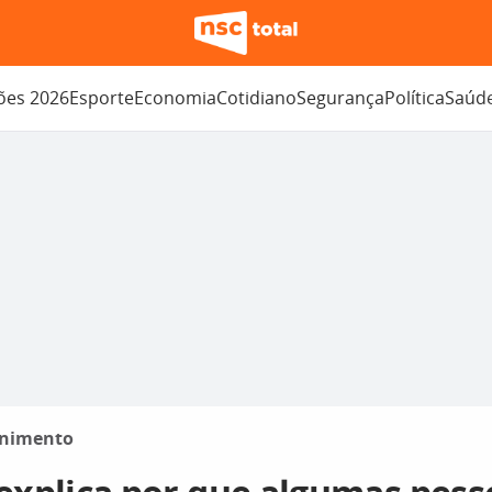
ções 2026
Esporte
Economia
Cotidiano
Segurança
Política
Saúd
enimento