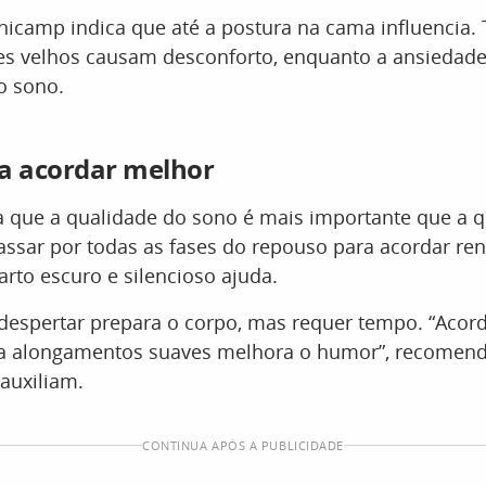
icamp indica que até a postura na cama influencia. 
ões velhos causam desconforto, enquanto a ansiedad
do sono.
a acordar melhor
a que a qualidade do sono é mais importante que a q
ssar por todas as fases do repouso para acordar re
rto escuro e silencioso ajuda.
 despertar prepara o corpo, mas requer tempo. “Acor
a alongamentos suaves melhora o humor”, recomen
auxiliam.
CONTINUA APÓS A PUBLICIDADE