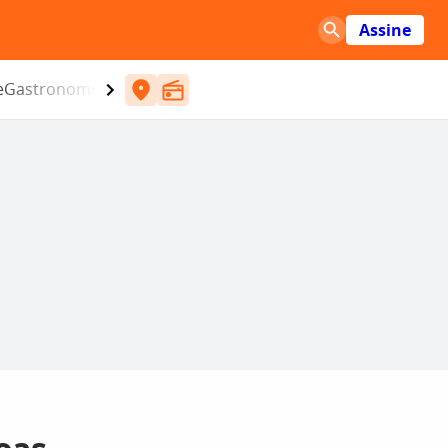
Assine
e
Gastronomia
Entretenimento
CBN
Atlântida SC