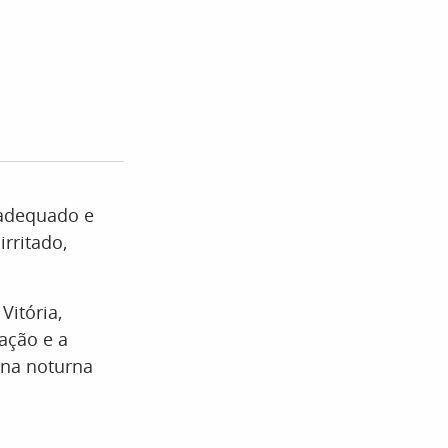
nadequado e
rritado,
Vitória,
ação e a
tina noturna