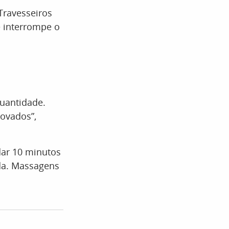
Travesseiros
e interrompe o
uantidade.
novados”,
dar 10 minutos
da. Massagens