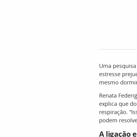
Uma pesquisa 
estresse preju
mesmo dormind
Renata Federig
explica que do
respiração. “Is
podem resolve
A ligação 