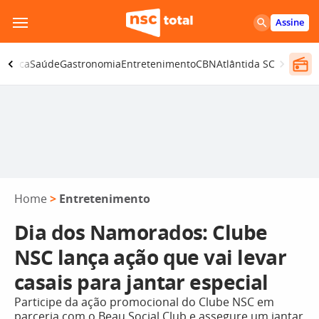
Pular
Assine
para
o
olítica
Saúde
Gastronomia
Entretenimento
CBN
Atlântida SC
conteúdo
Home
>
Entretenimento
Dia dos Namorados: Clube
NSC lança ação que vai levar
casais para jantar especial
Participe da ação promocional do Clube NSC em
parceria com o Beau Social Club e assegure um jantar