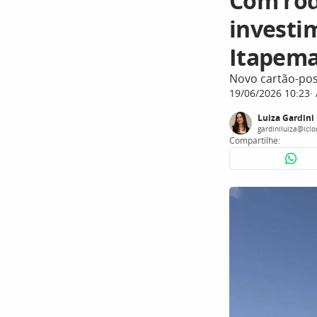
Com rod
investi
Itapema
Novo cartão-pos
19/06/2026 10:23
Luiza Gardini
gardiniluiza@icl
Compartilhe: