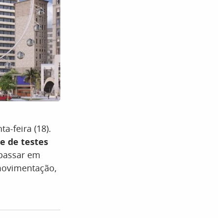
a-feira (18).
e de testes
 passar em
movimentação,