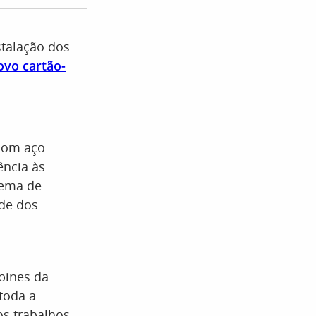
stalação dos
ovo cartão-
 com aço
ência às
tema de
ade dos
bines da
toda a
s trabalhos