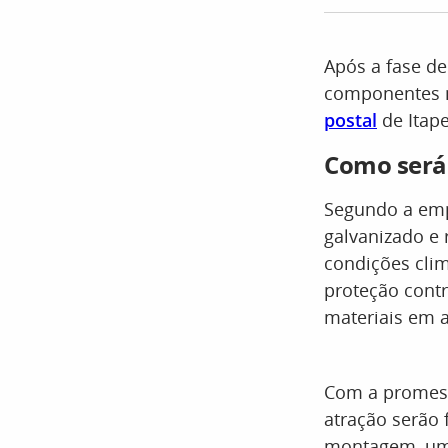
Após a fase de
componentes m
postal
de Itape
Como será 
Segundo a empr
galvanizado e 
condições cli
proteção contr
materiais em a
Com a promessa
atração serão 
montagem, uma