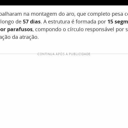
abalharam na montagem do aro, que completo pesa c
o longo de
57 dias
. A estrutura é formada por
15 segm
por parafusos
, compondo o círculo responsável por s
ação da atração.
CONTINUA APÓS A PUBLICIDADE