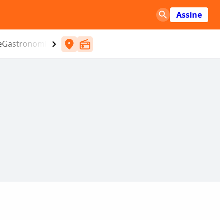
Assine
e
Gastronomia
Entretenimento
CBN
Atlântida SC