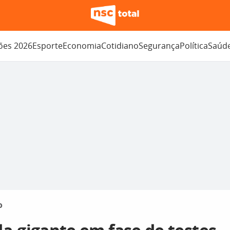
ções 2026
Esporte
Economia
Cotidiano
Segurança
Política
Saúd
o