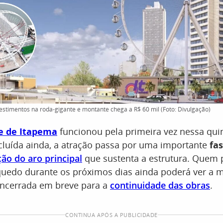
timentos na roda-gigante e montante chega a R$ 60 mil (Foto: Divulgação)
e de Itapema
funcionou pela primeira vez nessa quint
cluída ainda, a atração passa por uma importante
fas
ção do aro principa
l
que sustenta a estrutura. Quem
nquedo durante os próximos dias ainda poderá ver a 
encerrada em breve para a
continuidade das obras
.
CONTINUA APÓS A PUBLICIDADE