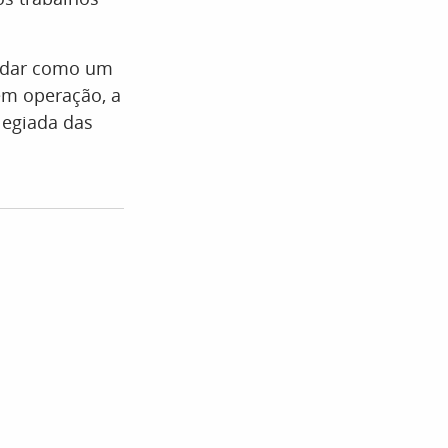
olidar como um
em operação, a
ilegiada das