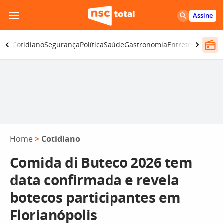
Pular
Assine
para
o
omia
Cotidiano
Segurança
Política
Saúde
Gastronomia
Entretenimento
conteúdo
Home
>
Cotidiano
Comida di Buteco 2026 tem
data confirmada e revela
botecos participantes em
Florianópolis