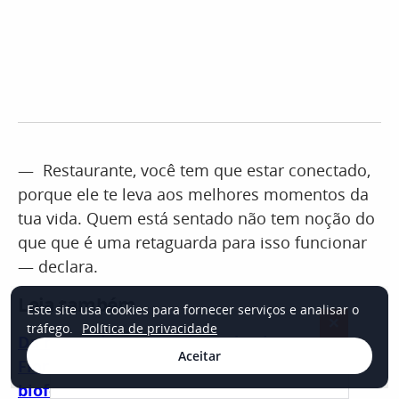
— Restaurante, você tem que estar conectado,
porque ele te leva aos melhores momentos da
tua vida. Quem está sentado não tem noção do
que que é uma retaguarda para isso funcionar
— declara.
Leia também
Este site usa cookies para fornecer serviços e analisar o
×
tráfego.
Política de privacidade
Da maricultura ao cultivo de algas: como
Aceitar
Florianópolis entrou no mercado de
biofertilizantes