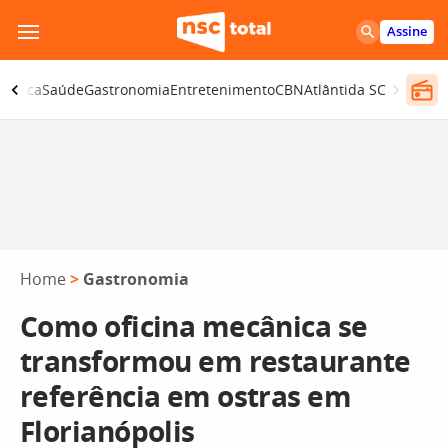
Pular
Assine
para
o
olítica
Saúde
Gastronomia
Entretenimento
CBN
Atlântida SC
conteúdo
Home
>
Gastronomia
Como oficina mecânica se
transformou em restaurante
referência em ostras em
Florianópolis