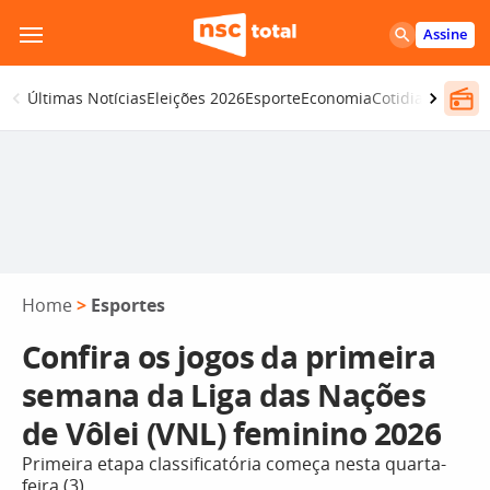
Pular
Assine
para
o
Últimas Notícias
Eleições 2026
Esporte
Economia
Cotidiano
Segur
conteúdo
Home
>
Esportes
Confira os jogos da primeira
semana da Liga das Nações
de Vôlei (VNL) feminino 2026
Primeira etapa classificatória começa nesta quarta-
feira (3)