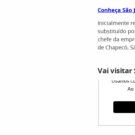
Conheça São 
Inicialmente r
substituído p
chefe da empr
de Chapecó, Sã
Vai visita