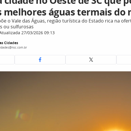
 cidade no Oeste de SC que p
 melhores águas termais do
e o Vale das Águas, região turística do Estado rica na ofe
s ou sulfurosas
Atualizada 27/03/2026 09:13
as Cidades
cidades@nsc.com.br