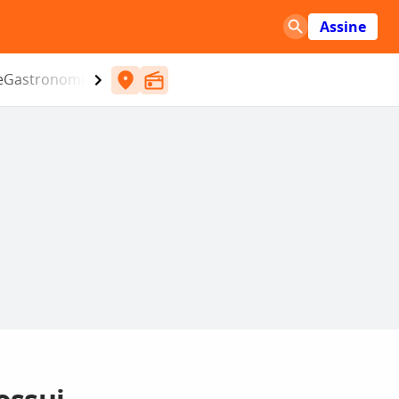
Assine
e
Gastronomia
Entretenimento
CBN
Atlântida SC