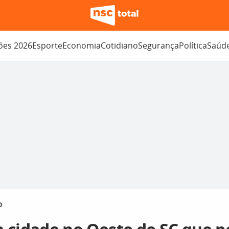
ções 2026
Esporte
Economia
Cotidiano
Segurança
Política
Saúd
o