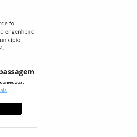
de foi
ao engenheiro
unicípio
4.
a passagem