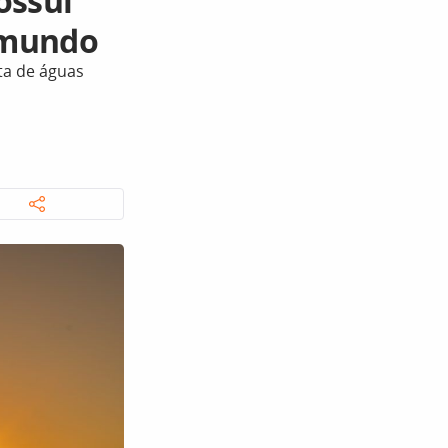
ossui
 mundo
rta de águas