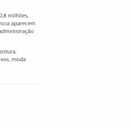
0,8 milhões,
ência aparecem
 administração
ostura,
tivos, moda