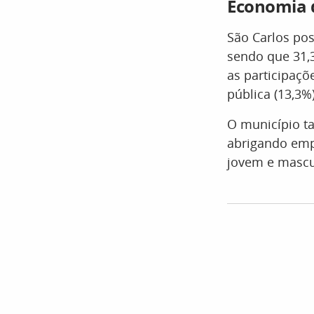
Economia d
São Carlos pos
sendo que 31,
as participaçõ
pública (13,3%
O município t
abrigando empr
jovem e mascu