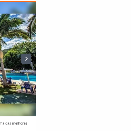
 uma das melhores
Localizada no Vale das Águas catarinense, a água ter
minerais (Foto: Pratas Thermas Resort, Divulgação)