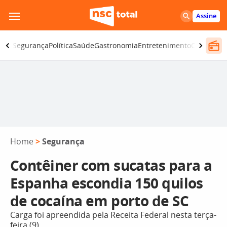
Pular
Assine
para
o
iano
Segurança
Política
Saúde
Gastronomia
Entretenimento
CBN
Atlânt
conteúdo
Home
>
Segurança
Contêiner com sucatas para a
Espanha escondia 150 quilos
de cocaína em porto de SC
Carga foi apreendida pela Receita Federal nesta terça-
feira (9)