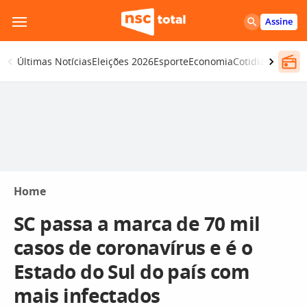
Pular
Assine
para
o
Últimas Notícias
Eleições 2026
Esporte
Economia
Cotidiano
Segur
conteúdo
Home
SC passa a marca de 70 mil
casos de coronavírus e é o
Estado do Sul do país com
mais infectados