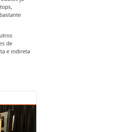
tops,
bastante
utros
es de
a e indireta