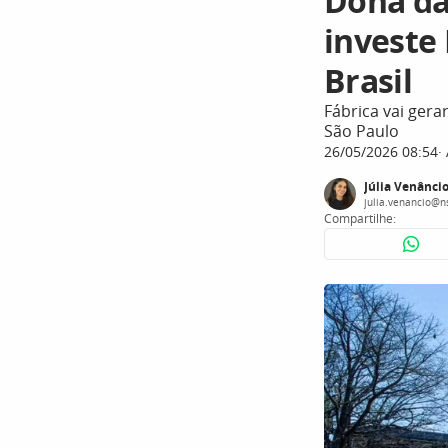
Dona da
investe 
Brasil
Fábrica vai gera
São Paulo
26/05/2026 08:54
Júlia Venânci
julia.venancio@n
Compartilhe: