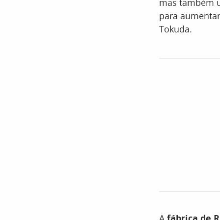
mas também um
para aumentar
Tokuda.
A
fábrica de 