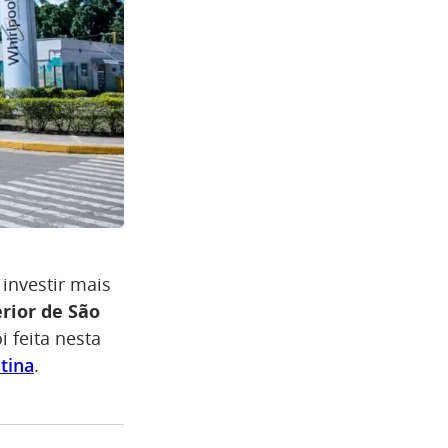
i investir mais
erior de São
i feita nesta
tina
.