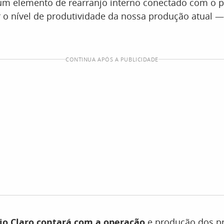
 elemento de rearranjo interno conectado com o pl
 o nível de produtividade da nossa produção atual 
CONTINUA APÓS A PUBLICIDADE
Rio Claro contará com a operação
e produção dos pr