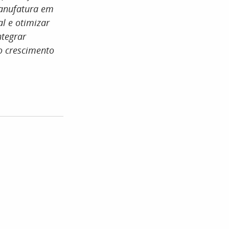
manufatura em
al e otimizar
ntegrar
o crescimento