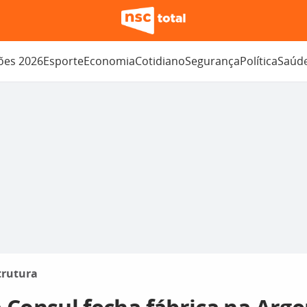
ções 2026
Esporte
Economia
Cotidiano
Segurança
Política
Saúd
trutura