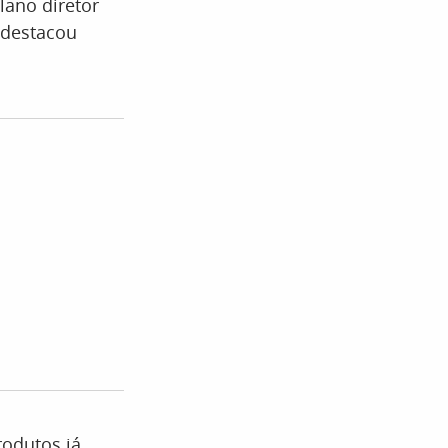
ano diretor
—destacou
odutos já