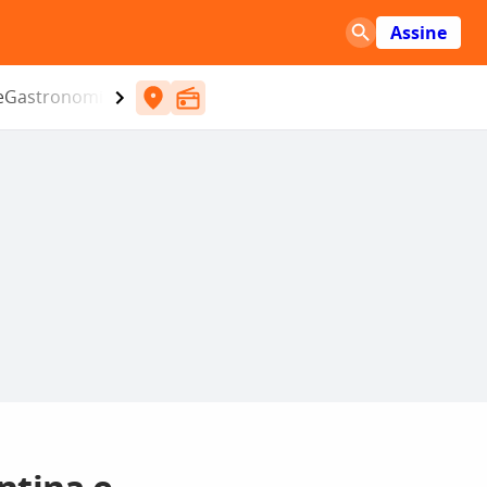
Assine
e
Gastronomia
Entretenimento
CBN
Atlântida SC