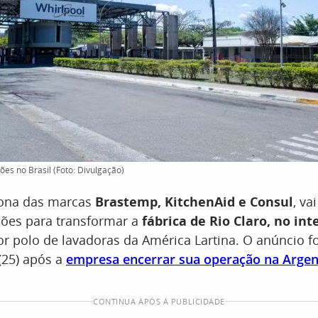
ões no Brasil (Foto: Divulgação)
dona das marcas
Brastemp, KitchenAid e Consul
, va
hões para transformar a
fábrica de Rio Claro, no int
or polo de lavadoras da América Lartina. O anúncio fo
(25) após a
empresa encerrar sua operação na Argen
CONTINUA APÓS A PUBLICIDADE