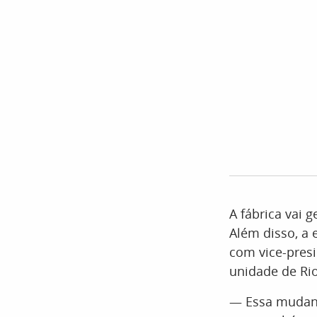
A fábrica vai g
Além disso, a 
com vice-pres
unidade de Ri
— Essa mudanç