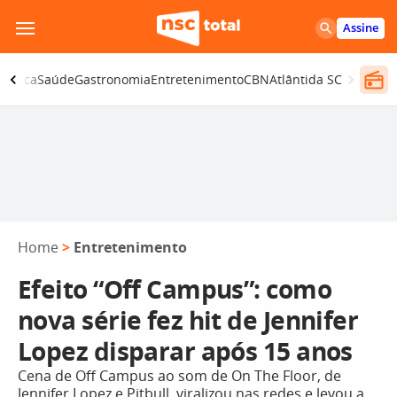
Pular
Assine
para
o
olítica
Saúde
Gastronomia
Entretenimento
CBN
Atlântida SC
conteúdo
Home
>
Entretenimento
Efeito “Off Campus”: como
nova série fez hit de Jennifer
Lopez disparar após 15 anos
Cena de Off Campus ao som de On The Floor, de
Jennifer Lopez e Pitbull, viralizou nas redes e levou a