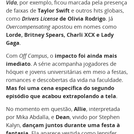
Vida
, por exemplo, ficou marcada pela presença
de faixas de
Taylor Swift
e outros hits globais,
como
Drivers License
de Olivia Rodrigo
. Já
Overcompensating
apostou em nomes como
Lorde, Britney Spears, Charli XCX e Lady
Gaga
.
Com
Off Campus
, o
impacto foi ainda mais
imediato
. A série acompanha jogadores de
hóquei e jovens universitárias em meio a festas,
romances e descobertas da vida na faculdade.
Mas foi uma cena específica do segundo
episódio que acabou extrapolando a tela
.
No momento em questão,
Allie
, interpretada
por Mika Abdalla, e
Dean
, vivido por Stephen
Kalyn,
dançam juntos durante uma festa à
fantasia
. Ela aparece vestida como Jennifer