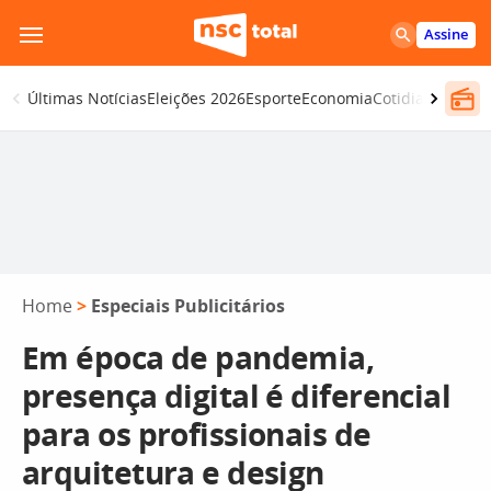
Pular
Assine
para
o
Últimas Notícias
Eleições 2026
Esporte
Economia
Cotidiano
Segur
conteúdo
Home
>
Especiais Publicitários
Em época de pandemia,
presença digital é diferencial
para os profissionais de
arquitetura e design