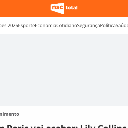
ções 2026
Esporte
Economia
Cotidiano
Segurança
Política
Saúd
enimento