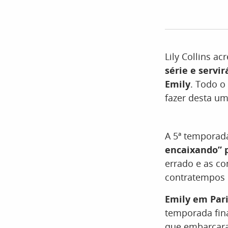
Lily Collins ac
série e servi
Emily
. Todo o
fazer desta um
A 5ª tempora
encaixando” p
errado e as c
contratempos n
Emily em Pari
temporada fina
que embarcaram