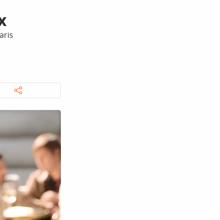
x
aris