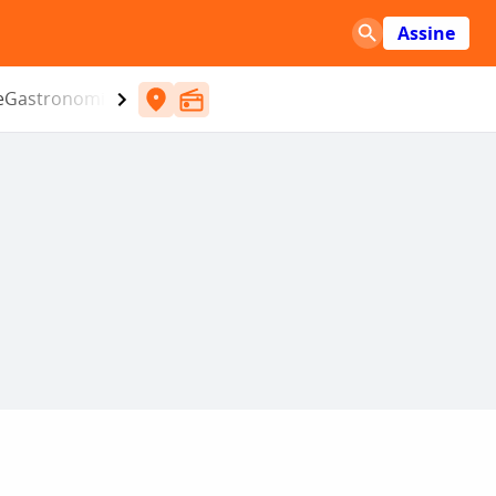
Assine
e
Gastronomia
Entretenimento
CBN
Atlântida SC