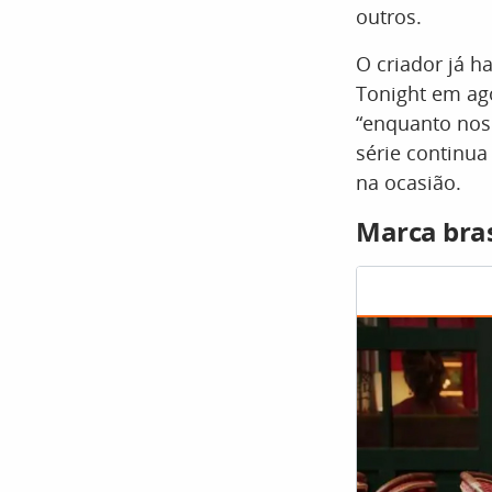
outros.
O criador já h
Tonight em ago
“enquanto nos
série continu
na ocasião.
Marca bras