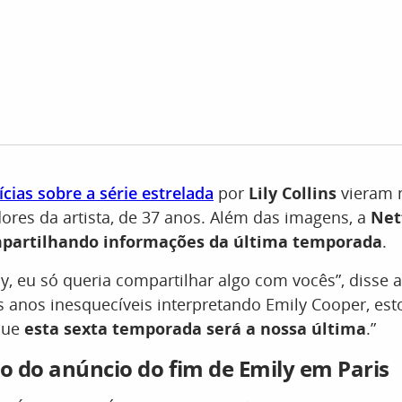
ícias sobre a série estre
l
ada
por
Lily Collins
vieram 
dores da artista, de 37 anos. Além das imagens, a
Net
partilhando informações da última temporada
.
ily, eu só queria compartilhar algo com vocês”, disse a
s anos inesquecíveis interpretando Emily Cooper, est
que
esta sexta temporada será a nossa última
.”
eo do anúncio do fim de Emily em Paris