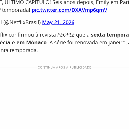
 ÚLTIMO CAPÍTULO! Seis anos depois, Emily em Pari
ª temporada!
pic.twitter.com/DXAVmp6qmV
l (@NetflixBrasil)
May 21, 2026
flix confirmou à revista
PEOPLE
que a
sexta tempora
récia e em Mônaco
. A série foi renovada em janeiro,
inta temporada.
CONTINUA APÓS A PUBLICIDADE