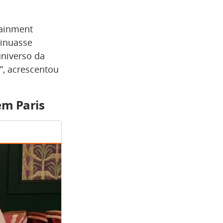
tainment
tinuasse
universo da
”, acrescentou
em Paris