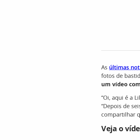
As
últimas not
fotos de basti
um vídeo com
“Oi, aqui é a L
“Depois de sei
compartilhar 
Veja o víd