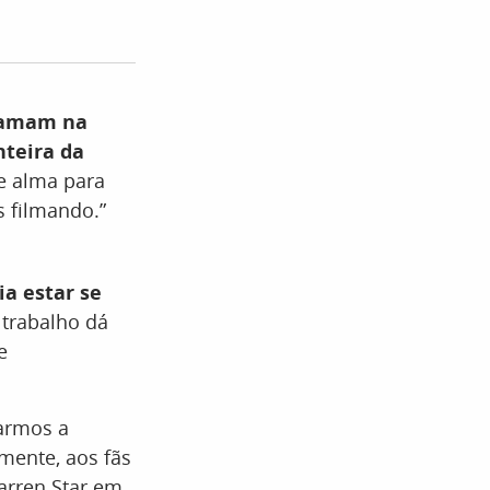
s amam na
nteira da
e alma para
s filmando.”
ia estar se
 trabalho dá
e
iarmos a
lmente, aos fãs
arren Star em