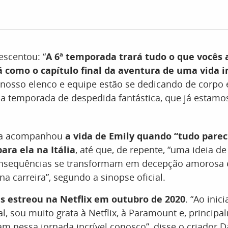
rescentou: “
A 6ª temporada trará tudo o que você
rá como o capítulo final da aventura de uma vida i
 nosso elenco e equipe estão se dedicando de corpo 
a temporada de despedida fantástica, que já estamo
da acompanhou
a vida de Emily quando “tudo parec
ara ela na Itália
, até que, de repente, “uma ideia de
onsequências se transformam em decepção amorosa 
a carreira”, segundo a sinopse oficial.
s estreou na Netflix em outubro de 2020
. “Ao inic
l, sou muito grata à Netflix, à Paramount e, principa
 nessa jornada incrível conosco”, disse o criador D