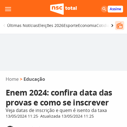
Pular
Assine
para
o
Últimas Notícias
Eleições 2026
Esporte
Economia
Cotidiano
Segur
conteúdo
Home
>
Educação
Enem 2024: confira data das
provas e como se inscrever
Veja datas de inscrição e quem é isento da taxa
13/05/2024 11:25
Atualizada 13/05/2024 11:25