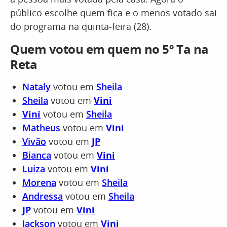
público escolhe quem fica e o menos votado sai
do programa na quinta-feira (28).
Quem votou em quem no 5º Ta na
Reta
Nataly
votou em
Sheila
Sheila
votou em
Vini
Vini
votou em
Sheila
Matheus
votou em
Vini
Vivão
votou em
JP
Bianca
votou em
Vini
Luiza
votou em
Vini
Morena
votou em
Sheila
Andressa
votou em
Sheila
JP
votou em
Vini
Jackson
votou em
Vini