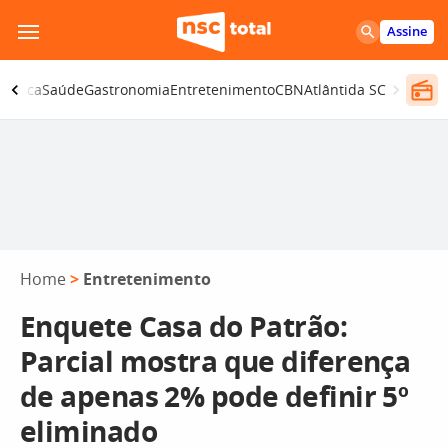
Pular
Assine
para
o
olítica
Saúde
Gastronomia
Entretenimento
CBN
Atlântida SC
conteúdo
Home
>
Entretenimento
Enquete Casa do Patrão:
Parcial mostra que diferença
de apenas 2% pode definir 5º
eliminado