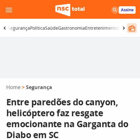
Pular
Assine
para
o
iano
Segurança
Política
Saúde
Gastronomia
Entretenimento
CBN
Atlânt
conteúdo
Home
>
Segurança
Entre paredões do canyon,
helicóptero faz resgate
emocionante na Garganta do
Diabo em SC