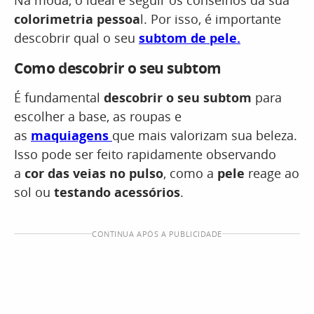
Na moda, o ideal é seguir os conselhos da sua
colorimetria pessoa
l. Por isso, é importante
descobrir qual o seu
subtom de pele.
Como descobrir o seu subtom
É fundamental
descobrir o seu subtom
para
escolher a base, as roupas e
as
maquiagens
que mais valorizam sua beleza.
Isso pode ser feito rapidamente observando
a
cor das veias no pulso
, como a
pele
reage ao
sol ou
testando acessórios
.
CONTINUA APÓS A PUBLICIDADE