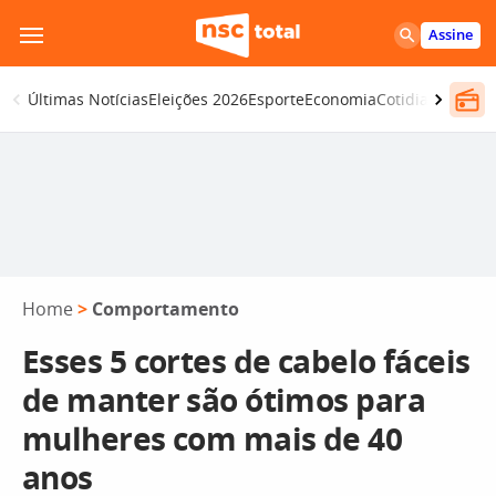
Pular
Assine
para
o
Últimas Notícias
Eleições 2026
Esporte
Economia
Cotidiano
Segur
conteúdo
Home
>
Comportamento
Esses 5 cortes de cabelo fáceis
de manter são ótimos para
mulheres com mais de 40
anos