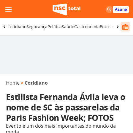
Pular
Assine
para
o
omia
Cotidiano
Segurança
Política
Saúde
Gastronomia
Entretenimento
conteúdo
Home
>
Cotidiano
Estilista Fernanda Ávila leva o
nome de SC às passarelas da
Paris Fashion Week; FOTOS
Evento é um dos mais importantes do mundo da
moda