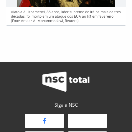
Aiatolá Ali Khamenei, 86 anos, líder supremo do Irã há mais de três
décadas, foi morto em um ataque dos EUA ao Irã em fevereiro
(Foto: Ameer Al-Mohammedawi, Reuters)
Siga a NSC