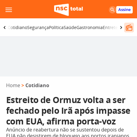
Pular
Assine
para
o
omia
Cotidiano
Segurança
Política
Saúde
Gastronomia
Entretenimento
conteúdo
Home
>
Cotidiano
Estreito de Ormuz volta a ser
fechado pelo Irã após impasse
com EUA, afirma porta-voz
Anúncio de reabertura não se sustentou depois de
EUA não desistirem de bloqueio aos portos iranianos