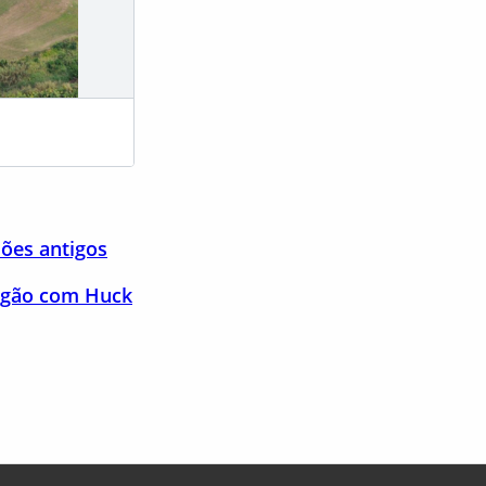
(Foto: Aeroclub
ões antigos
ingão com Huck