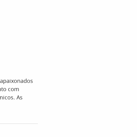
 apaixonados
nto com
micos. As