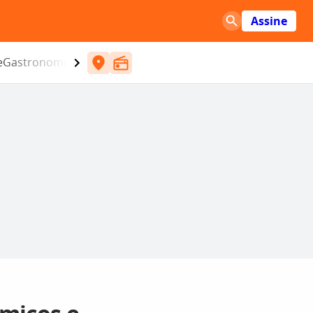
Assine
e
Gastronomia
Entretenimento
CBN
Atlântida SC