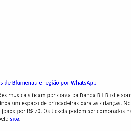
as de Blumenau e região por WhatsApp
es musicais ficam por conta da Banda BillBird e so
inda um espaço de brincadeiras para as crianças. No 
ijoada por R$ 70. Os tickets podem ser comprados na
pelo
site
.