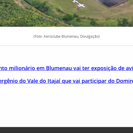
(Foto: Aeroclube Blumenau, Divulgação)
o milionário em Blumenau vai ter exposição de avi
rgênio do Vale do Itajaí que vai participar do Dom