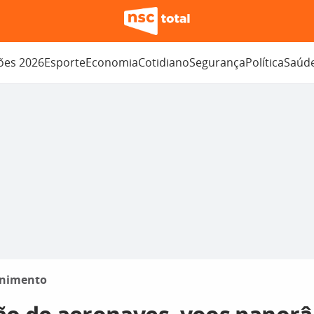
ções 2026
Esporte
Economia
Cotidiano
Segurança
Política
Saúd
enimento