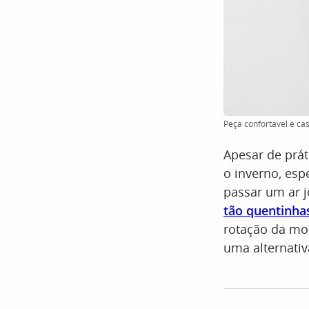
Peça confortável e ca
Apesar de prá
o inverno, esp
passar um ar 
tão quentinha
rotação da m
uma alternati