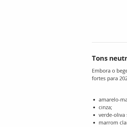
Tons neut
Embora o bege
fortes para 20
amarelo-ma
cinza;
verde-oliva
marrom cla