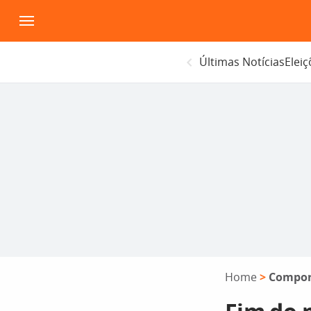
Pular
para
o
Últimas Notícias
Elei
conteúdo
Home
>
Compo