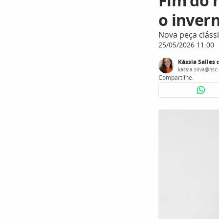
Fim do 
o inver
Nova peça cláss
25/05/2026 11:00
Kássia Salles 
kassia.silva@nsc
Compartilhe: