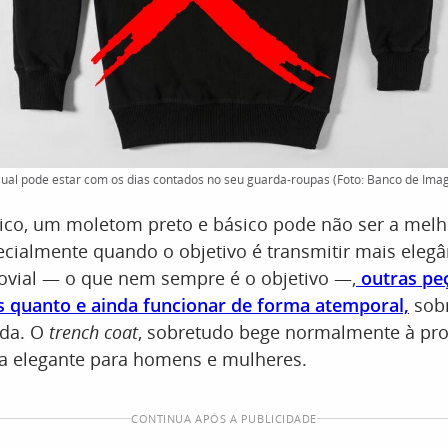
sual pode estar com os dias contados no seu guarda-roupas (Foto: Banco de Ima
tico, um moletom preto e básico pode não ser a mel
ecialmente quando o objetivo é transmitir mais elegâ
jovial — o que nem sempre é o objetivo —,
outras pe
s quanto e ainda funcionar de forma atemporal,
sobr
oda. O
trench coat
, sobretudo bege normalmente à pro
va elegante para homens e mulheres.
CONTINUA APÓS A PUBLICIDADE