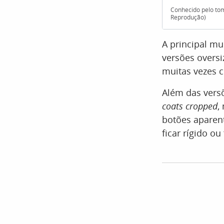
Conhecido pelo tom
Reprodução)
A principal mu
versões overs
muitas vezes c
Além das vers
coats cropped
,
botões aparent
ficar rígido o