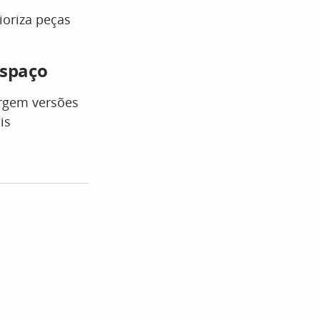
ioriza peças
espaço
rgem versões
is