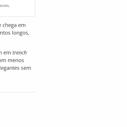
ciais,
Opções cropped ou com fundos estampados 
le chega em
ntos longos,
am em
trench
 com menos
elegantes sem