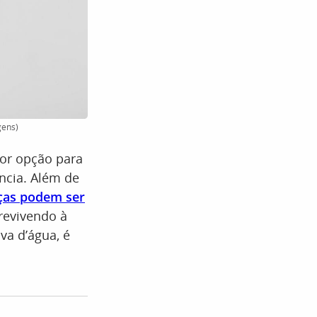
gens)
hor opção para
ncia. Além de
ças podem ser
evivendo à
va d’água, é