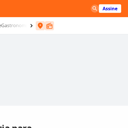
Assine
e
Gastronomia
Entretenimento
CBN
Atlântida SC