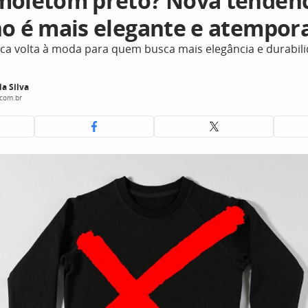
moletom preto? Nova tendênc
no é mais elegante e atempor
ica volta à moda para quem busca mais elegância e durabil
da Silva
.com.br