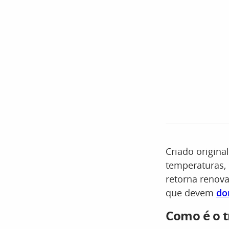
Criado origina
temperaturas,
retorna renov
que devem
do
Como é o t