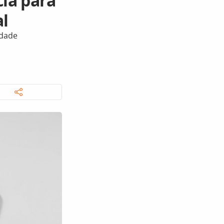
ia para
al
idade