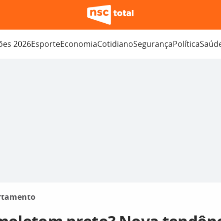
ções 2026
Esporte
Economia
Cotidiano
Segurança
Política
Saúd
rtamento