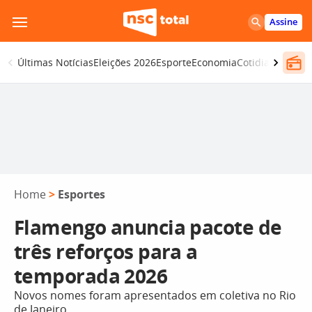
Pular
Assine
para
o
Últimas Notícias
Eleições 2026
Esporte
Economia
Cotidiano
Segur
conteúdo
Home
>
Esportes
Flamengo anuncia pacote de
três reforços para a
temporada 2026
Novos nomes foram apresentados em coletiva no Rio
de Janeiro