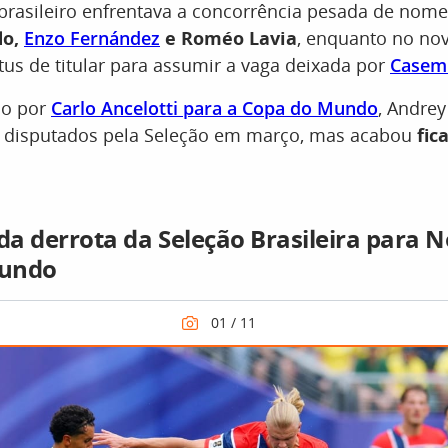
 brasileiro enfrentava a concorrência pesada de nom
do,
Enzo Fernández
e Roméo Lavia
, enquanto no nov
us de titular para assumir a vaga deixada por
Casem
do por
Carlo Ancelotti para a Copa do Mundo
, Andrey
 disputados pela Seleção em março, mas acabou
fic
 da derrota da Seleção Brasileira para 
Mundo