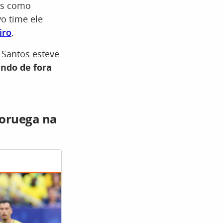
es como
o time ele
iro
.
 Santos esteve
ando de fora
Noruega na