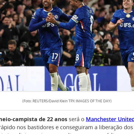
(Foto: REUTERS/David Klein TPX IMAGES OF THE DAY)
eio-campista de 22 anos
será o
Manchester Unite
rápido nos bastidores e conseguiram a liberação dos