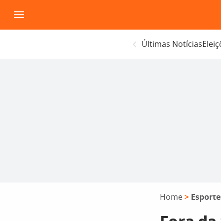
Pular
para
o
Últimas Notícias
Elei
conteúdo
Home
>
Esporte