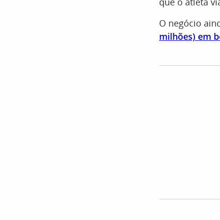
que o atleta v
O negócio ain
milhões) em b