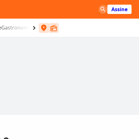
Assine
e
Gastronomia
Entretenimento
CBN
Atlântida SC