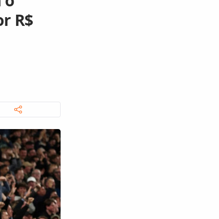
 o
or R$