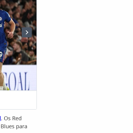
(Foto: Action Images
d
. Os Red
 Blues para