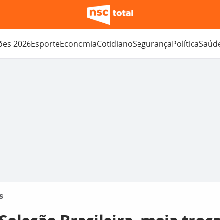
ções 2026
Esporte
Economia
Cotidiano
Segurança
Política
Saúd
s