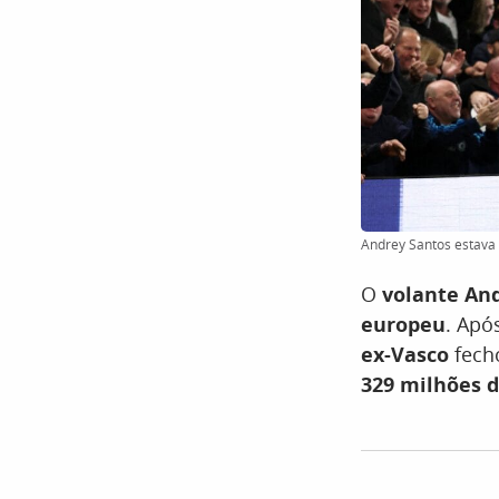
Andrey Santos estava 
O
volante An
europeu
. Apó
ex-Vasco
fec
329 milhões d