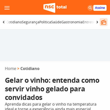
Pular
Assine
para
o
omia
Cotidiano
Segurança
Política
Saúde
Gastronomia
Entretenimento
conteúdo
Home
>
Cotidiano
Gelar o vinho: entenda como
servir vinho gelado para
convidados
Aprenda dicas para gelar o vinho na temperatura
ideal e torne a experiência ainda mais especial.