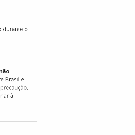
o durante o
 não
e Brasil e
r precaução,
rnar à