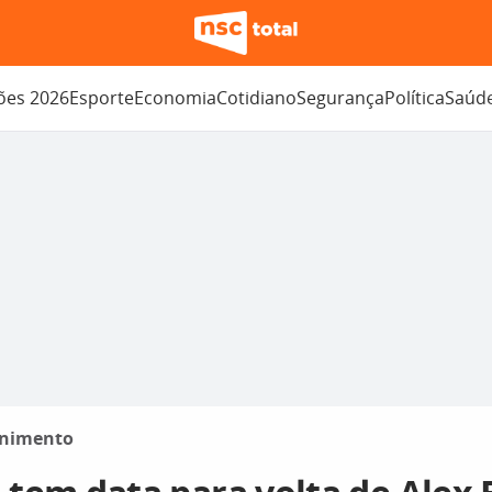
ções 2026
Esporte
Economia
Cotidiano
Segurança
Política
Saúd
enimento