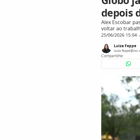
Globo já
depois 
Alex Escobar pa
voltar ao traba
25/06/2026 15:04
Luiza Feppe
luiza.feppe@nsc.
Compartilhe: