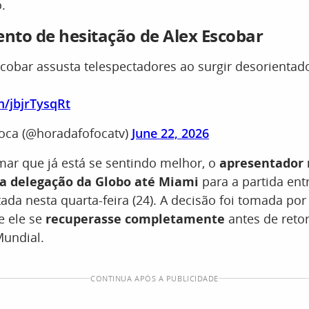
.
to de hesitação de Alex Escobar
scobar assusta telespectadores ao surgir desorientad
m/jbjrTysqRt
oca (@horadafofocatv)
June 22, 2026
mar que já está se sentindo melhor, o
apresentador
 delegação da Globo até Miami
para a partida entr
tada nesta quarta-feira (24). A decisão foi tomada po
 ele se
recuperasse completamente
antes de reto
Mundial.
CONTINUA APÓS A PUBLICIDADE