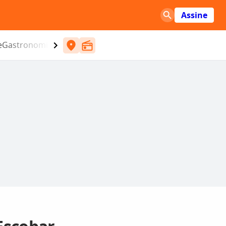
Assine
e
Gastronomia
Entretenimento
CBN
Atlântida SC