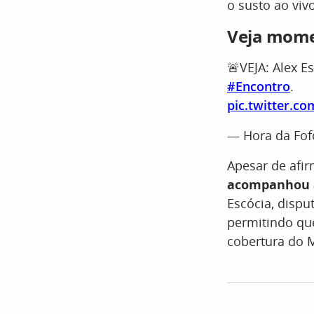
o susto ao vivo
Veja momen
🚨VEJA: Alex E
#Encontro
.
pic.twitter.co
— Hora da Fof
Apesar de afir
acompanhou a
Escócia, dispu
permitindo que
cobertura do 