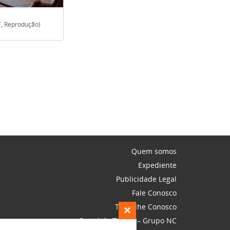
T, Reprodução)
A esposa Thamine planejou cada detalhe da reforma p
Quem somos
Expediente
Publicidade Legal
Fale Conosco
Trabalhe Conosco
×
Portal do Titular – Grupo NC