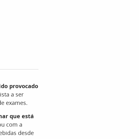
sido provocado
ista a ser
 de exames.
mar que está
cou com a
cebidas desde