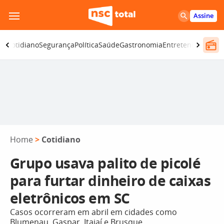
Pular
Assine
para
o
ia
Cotidiano
Segurança
Política
Saúde
Gastronomia
Entretenimento
C
conteúdo
Home
>
Cotidiano
Grupo usava palito de picolé
para furtar dinheiro de caixas
eletrônicos em SC
Casos ocorreram em abril em cidades como
Blumenau, Gaspar, Itajaí e Brusque