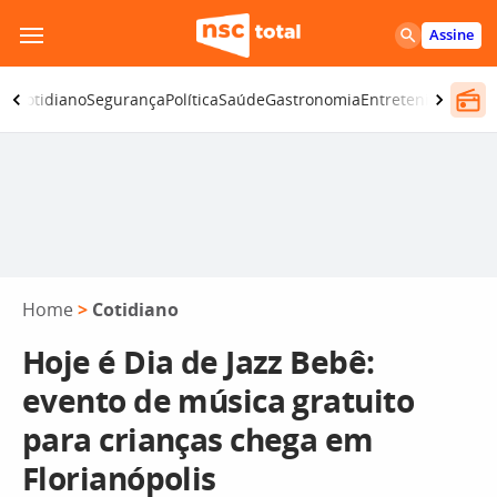
Pular
Assine
para
o
ia
Cotidiano
Segurança
Política
Saúde
Gastronomia
Entretenimento
C
conteúdo
Home
>
Cotidiano
Hoje é Dia de Jazz Bebê:
evento de música gratuito
para crianças chega em
Florianópolis