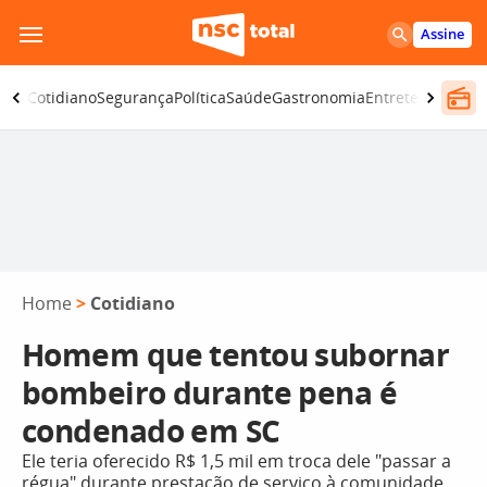
Pular
Assine
para
o
omia
Cotidiano
Segurança
Política
Saúde
Gastronomia
Entretenimento
conteúdo
Home
>
Cotidiano
Homem que tentou subornar
bombeiro durante pena é
condenado em SC
Ele teria oferecido R$ 1,5 mil em troca dele "passar a
régua" durante prestação de serviço à comunidade