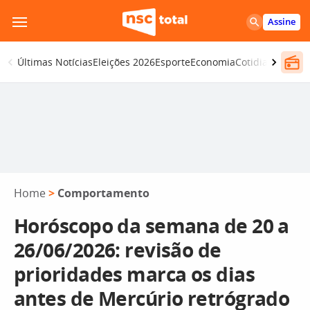
Pular
Assine
para
o
Últimas Notícias
Eleições 2026
Esporte
Economia
Cotidiano
Segur
conteúdo
Home
>
Comportamento
Horóscopo da semana de 20 a
26/06/2026: revisão de
prioridades marca os dias
antes de Mercúrio retrógrado