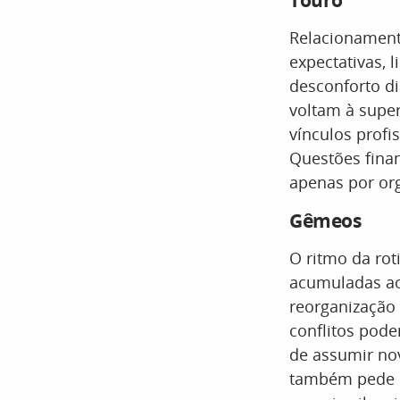
Touro
Relacionament
expectativas, 
desconforto di
voltam à super
vínculos profi
Questões fina
apenas por or
Gêmeos
O ritmo da rot
acumuladas ao
reorganização
conflitos pode
de assumir nov
também pede m