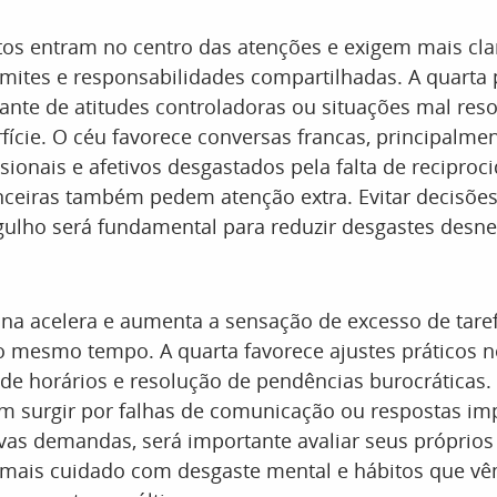
os entram no centro das atenções e exigem mais cla
limites e responsabilidades compartilhadas. A quarta 
ante de atitudes controladoras ou situações mal res
fície. O céu favorece conversas francas, principalme
ssionais e afetivos desgastados pela falta de reciproc
nceiras também pedem atenção extra. Evitar decisõe
gulho será fundamental para reduzir desgastes desne
ina acelera e aumenta a sensação de excesso de tare
 mesmo tempo. A quarta favorece ajustes práticos no
 de horários e resolução de pendências burocráticas
m surgir por falhas de comunicação ou respostas imp
as demandas, será importante avaliar seus próprios 
ais cuidado com desgaste mental e hábitos que v