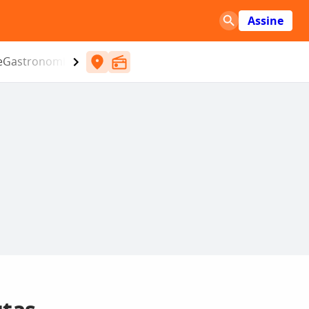
Assine
e
Gastronomia
Entretenimento
CBN
Atlântida SC