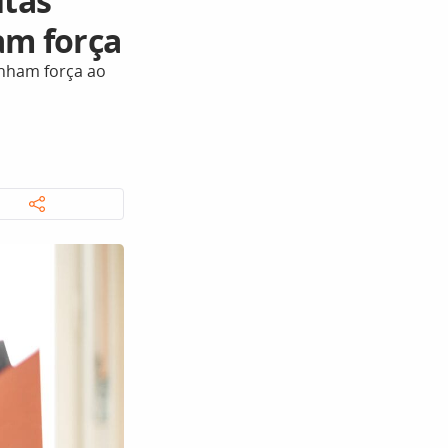
utas
am força
anham força ao