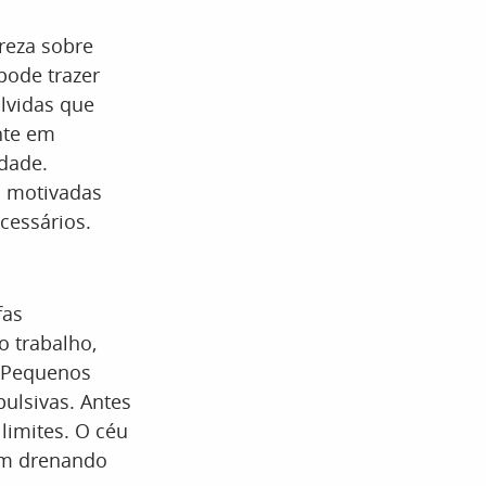
reza sobre
pode trazer
olvidas que
nte em
idade.
s motivadas
cessários.
fas
 trabalho,
. Pequenos
ulsivas. Antes
limites. O céu
êm drenando