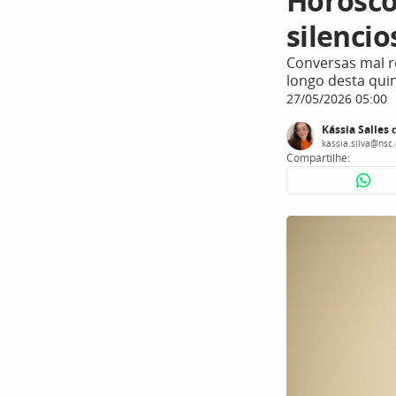
Horósco
silenci
Conversas mal r
longo desta qui
27/05/2026 05:00
Kássia Salles 
kassia.silva@nsc
Compartilhe: