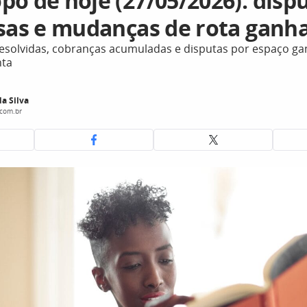
po de hoje (27/05/2026): disp
osas e mudanças de rota ganh
esolvidas, cobranças acumuladas e disputas por espaço g
nta
da Silva
.com.br