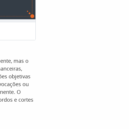
Touro – 20 de abril a 20 de
ente, mas o
anceiras,
ões objetivas
ovocações ou
anente. O
ordos e cortes