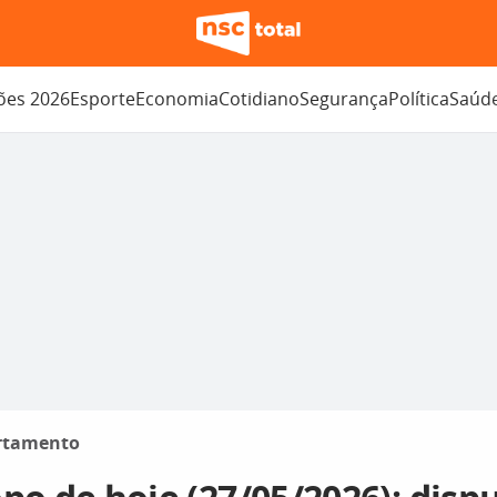
ções 2026
Esporte
Economia
Cotidiano
Segurança
Política
Saúd
rtamento