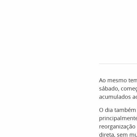
Ao mesmo temp
sábado, começ
acumulados ao
O dia também 
principalmente
reorganização 
direta, sem m